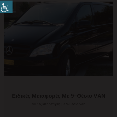
Ειδικές Μεταφορές Με 9-Θέσιο VAN
VIP εξυπηρέτηση με 9-θέσιο van