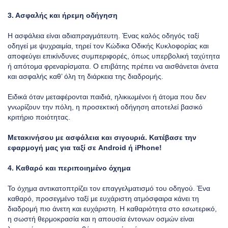
3. Ασφαλής και ήρεμη οδήγηση
Η ασφάλεια είναι αδιαπραγμάτευτη. Ένας καλός οδηγός ταξί
οδηγεί με ψυχραιμία, τηρεί τον Κώδικα Οδικής Κυκλοφορίας και
αποφεύγει επικίνδυνες συμπεριφορές, όπως υπερβολική ταχύτητα
ή απότομα φρεναρίσματα. Ο επιβάτης πρέπει να αισθάνεται άνετα
και ασφαλής καθ’ όλη τη διάρκεια της διαδρομής.
Ειδικά όταν
μεταφέρονται παιδιά
, ηλικιωμένοι ή άτομα που δεν
γνωρίζουν την πόλη, η προσεκτική οδήγηση αποτελεί βασικό
κριτήριο ποιότητας.
Μετακινήσου με ασφάλεια και σιγουριά. Κατέβασε την
εφαρμογή μας για ταξί σε
Android
ή
iPhone
!
4. Καθαρό και περιποιημένο όχημα
Το όχημα αντικατοπτρίζει τον επαγγελματισμό του οδηγού. Ένα
καθαρό, προσεγμένο ταξί με ευχάριστη ατμόσφαιρα κάνει τη
διαδρομή πιο άνετη και ευχάριστη. Η καθαριότητα στο εσωτερικό,
η σωστή θερμοκρασία και η απουσία έντονων οσμών είναι