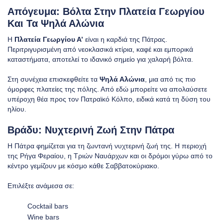
Απόγευμα: Βόλτα Στην Πλατεία Γεωργίου
Και Τα Ψηλά Αλώνια
Η
Πλατεία Γεωργίου Α’
είναι η καρδιά της Πάτρας.
Περιτριγυρισμένη από νεοκλασικά κτίρια, καφέ και εμπορικά
καταστήματα, αποτελεί το ιδανικό σημείο για χαλαρή βόλτα.
Στη συνέχεια επισκεφθείτε τα
Ψηλά Αλώνια
, μια από τις πιο
όμορφες πλατείες της πόλης. Από εδώ μπορείτε να απολαύσετε
υπέροχη θέα προς τον Πατραϊκό Κόλπο, ειδικά κατά τη δύση του
ηλίου.
Βράδυ: Νυχτερινή Ζωή Στην Πάτρα
Η Πάτρα φημίζεται για τη ζωντανή νυχτερινή ζωή της. Η περιοχή
της Ρήγα Φεραίου, η Τριών Ναυάρχων και οι δρόμοι γύρω από το
κέντρο γεμίζουν με κόσμο κάθε Σαββατοκύριακο.
Επιλέξτε ανάμεσα σε:
Cocktail bars
Wine bars