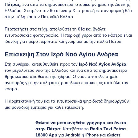
Πάτρας
, ένα από τα σημαντικότερα ιστορικά μνημεία της Δυτικής
Ελλάδας. Χτισμένο τον 6ο αιώνα μ.Χ., προσφέρει πανοραμική θέα
στην πόλη και τον Πατραϊκό Κόλπο.
Περπατήστε στα τείχη, απολαύστε τη θέα και βγάλτε
εντυπωσιακές φωτογραφίες. Η περιοχή γύρω από το κάστρο είναι
ιδανική για ήρεμο περίπατο και γνωριμία με την παλιά Πάτρα.
Επίσκεψη Στον Ιερό Ναό Αγίου Ανδρέα
Στη συνέχεια, κατευθυνθείτε προς τον
Ιερό Ναό Αγίου Ανδρέα
,
τον μεγαλύτερο ναό της Ελλάδας και ένα από τα σημαντικότερα
θρησκευτικά αξιοθέατα της χώρας. Ο ναός αποτελεί σημείο
αναφοράς για την πόλη και προσελκύει επισκέπτες από όλο τον
κόσμο.
Η αρχιτεκτονική του και τα εντυπωσιακά ψηφιδωτά δημιουργούν
μια μοναδική εμπειρία για κάθε ταξιδιώτη.
Θέλετε να μετακινηθείτε γρήγορα και άνετα
στην Πάτρα;
Κατεβάστε το
Radio Taxi Patras
18300 App
για
Android
ή
iPhone
και κλείστε